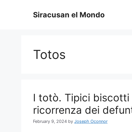
Skip
to
Siracusan el Mondo
content
Totos
I totò. Tipici biscott
ricorrenza dei defunt
February 9, 2024
by
Joseph Oconnor